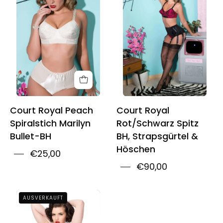
Peach
Red/Black
Spiral
Bullet
Stitch
Bra,
Marilyn
Garter
Bullet
Belt
Bra
&
Panty
Knickers
Court Royal Peach
Court Royal
Spiralstich Marilyn
Rot/Schwarz Spitz
Bullet-BH
BH, Strapsgürtel &
Höschen
€25,00
€90,00
Court
AUSVERKAUFT
Royal
Spiral