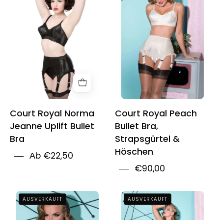
Norma
Peach
Jeanne
Bullet
Uplift
Bra,
Bullet
Garter
Bra
Belt
&
Panties
Court Royal Norma
Court Royal Peach
Jeanne Uplift Bullet
Bullet Bra,
Bra
Strapsgürtel &
Höschen
Аb €22,50
€90,00
Court
Court
AUSVERKAUFT
AUSVERKAUFT
Royal
Royal