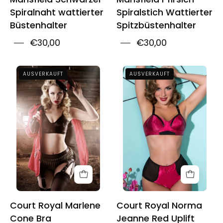
Spiralnaht wattierter
Spiralstich Wattierter
Büstenhalter
Spitzbüstenhalter
€30,00
€30,00
Court
Court
AUSVERKAUFT
AUSVERKAUFT
Royal
Royal
Marlene
Norma
Cone
Jeanne
Bra
Red
Uplift
Bullet
Bra
Court Royal Marlene
Court Royal Norma
Cone Bra
Jeanne Red Uplift