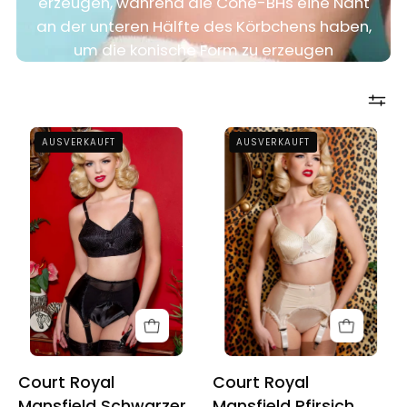
erzeugen, während die Cone-BHs eine Naht
an der unteren Hälfte des Körbchens haben,
um die konische Form zu erzeugen
Court
Court
AUSVERKAUFT
AUSVERKAUFT
Royal
Royal
Mansfield
Mansfield
Black
Peach
Spiral
Spiral
Stitch
Stitch
Padded
Padded
Bullet
Bullet
Bra
Bra
Court Royal
Court Royal
Mansfield Schwarzer
Mansfield Pfirsich