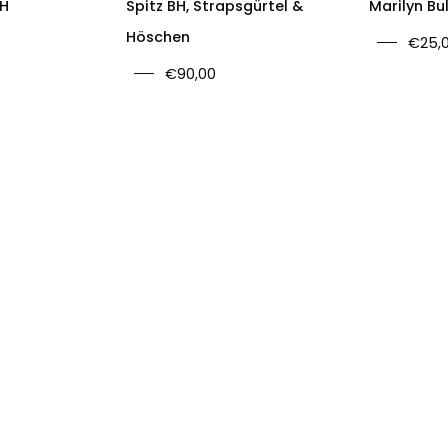
BH
Spitz BH, Strapsgürtel &
Marilyn Bu
Höschen
€25,
€90,00