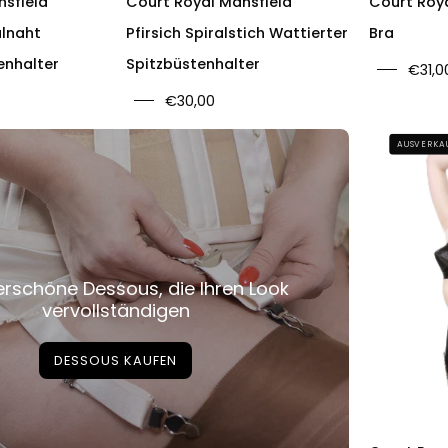
nsfield
Court Royal Mansfield
Court Roy
alnaht
Pfirsich Spiralstich Wattierter
Bra
enhalter
Spitzbüstenhalter
€31,0
€30,00
AUSVERKA
schöne Dessous, die Ihren Look
vervollständigen
DESSOUS KAUFEN