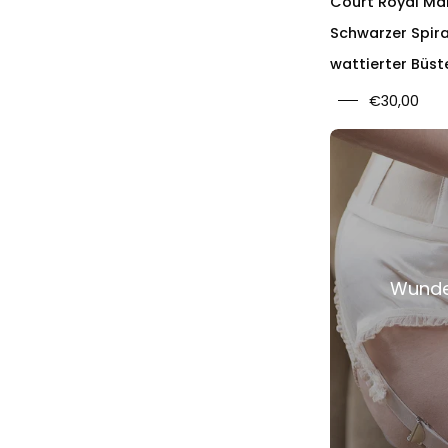
Court Royal Ma
Schwarzer Spir
wattierter Büst
€30,00
Wunder