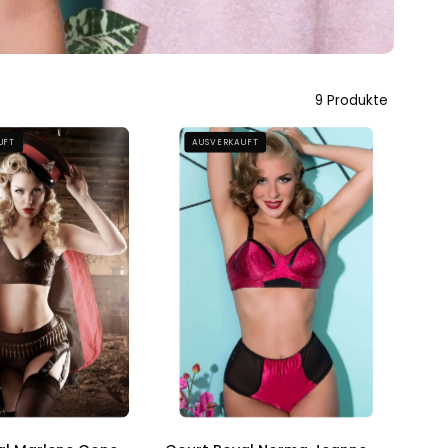
9 Produkte
Court
Court
UFT
AUSVERKAUFT
Royal
Royal
Marlene
Norma
Cone
Jeanne
Bra
Red
Uplift
Bullet
Bra