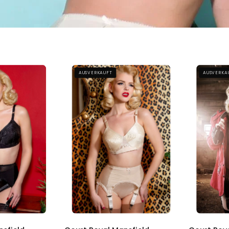
Court
Court
AUSVERKAUFT
AUSVERKA
Royal
Royal
Mansfield
Mansfield
Black
Peach
Spiral
Spiral
Stitch
Stitch
Padded
Padded
Bullet
Bullet
Bra
Bra