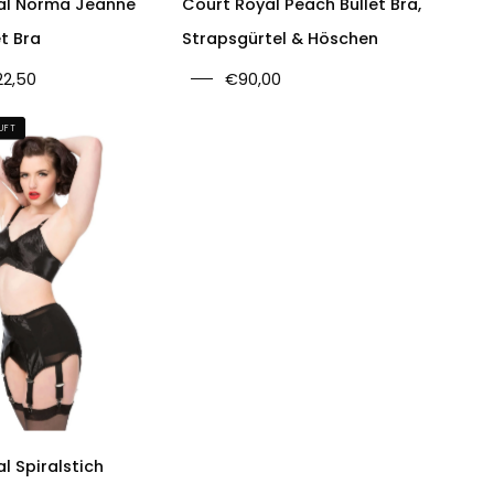
al Norma Jeanne
Court Royal Peach Bullet Bra,
et Bra
Strapsgürtel & Höschen
22,50
€90,00
Court
UFT
Royal
Spiral
Stitch
Marilyn
Bullet
Bra
l Spiralstich