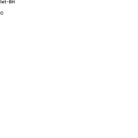
llet-BH
00