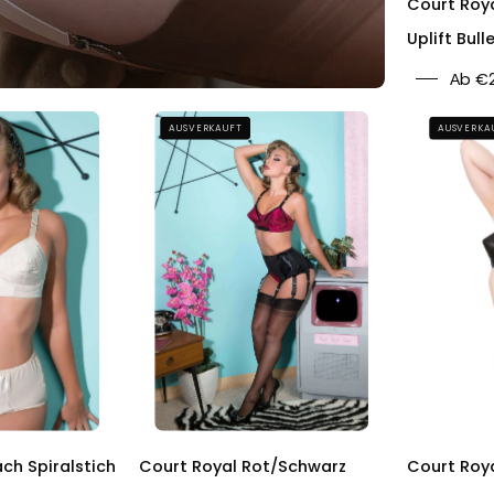
Court Roy
Uplift Bull
Аb €
Court
Court
AUSVERKAUFT
AUSVERKA
Royal
Royal
Peach
Red/Black
Spiral
Bullet
Stitch
Bra,
Marilyn
Garter
Bullet
Belt
Bra
&
Panty
Knickers
ch Spiralstich
Court Royal Rot/Schwarz
Court Roya