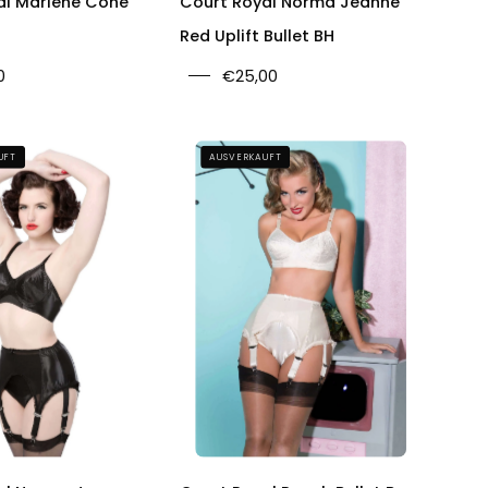
al Marlene Cone
Court Royal Norma Jeanne
Red Uplift Bullet BH
0
€25,00
Court
Court
UFT
AUSVERKAUFT
Royal
Royal
Norma
Peach
Jeanne
Bullet
Uplift
Bra,
Bullet
Garter
Bra
Belt
&
Panties