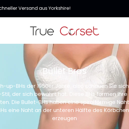
SALE - 3 Korsetts für €120 (Gutscheincode: TC120
Bullet Bras
h-up-BHs der 1950er Jahre, also schauen Sie si
il, der sich bewährt hat. Diese BHs formen Ihre B
eten. Die Bullet-BHs haben eine spiralförmige N
Hs eine Naht an der unteren Hälfte des Körbchen
erzeugen