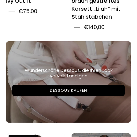
Ivy Outfit
braun gestreiftes
Korsett „Lilah“ mit
€75,00
Stahlstäbchen
€140,00
Wunderschöne Dessous, die Ihren Look
vervollständigen
DESSOUS KAUFEN
Playgirl
Playgirl