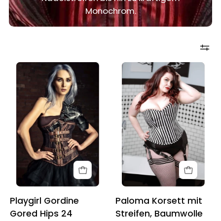
Monochrom.
Playgirl
Paloma
Gordine
Korsett
Gored
mit
Hips
Streifen,
24
Baumwolle
Bone
und
Waist
Stahlstäbchen
Training
Übergröße
Steampunk
Corset
Playgirl Gordine
Paloma Korsett mit
Gored Hips 24
Streifen, Baumwolle