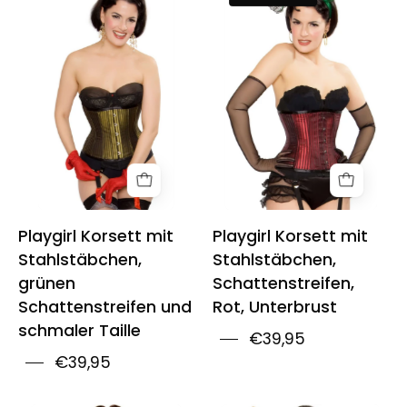
Steel
Steel
Boned
Boned
Green
Shadow
Shadow
Stripe
Stripe
Red
Cincher
Underbust
Corset
Corset
Playgirl Korsett mit
Playgirl Korsett mit
Stahlstäbchen,
Stahlstäbchen,
grünen
Schattenstreifen,
Schattenstreifen und
Rot, Unterbrust
schmaler Taille
€39,95
€39,95