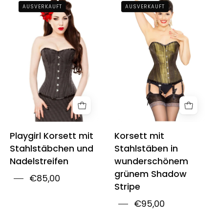
Playgirl
Playgirl
AUSVERKAUFT
AUSVERKAUFT
Steel
Steel
Boned
Boned
Pin
Corset
Stripe
In
Corset
Beautiful
Green
Shadow
Stripe
Playgirl Korsett mit
Korsett mit
Stahlstäbchen und
Stahlstäben in
Nadelstreifen
wunderschönem
grünem Shadow
€85,00
Stripe
€95,00