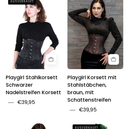
AUSVERKAUFT
Steel
Steel
Boned
Boned
Black
Brown
Shadow
Shadow
Stripe
Stripe
Cincher
Cincher
Corset
Corset
Playgirl Stahlkorsett
Playgirl Korsett mit
Schwarzer
Stahlstäbchen,
Nadelstreifen Korsett
braun, mit
Schattenstreifen
€39,95
€39,95
Playgirl
Playgirl
AUSVERKAUFT