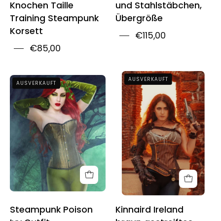
Knochen Taille
und Stahlstäbchen,
Training Steampunk
Übergröße
Korsett
€115,00
€85,00
Kinnaird
Steampunk
AUSVERKAUFT
AUSVERKAUFT
Ireland
Poison
Brown
Ivy
Stripe
Outfit
Lilah
Steel
Boned
Cincher
Corset
Steampunk Poison
Kinnaird Ireland