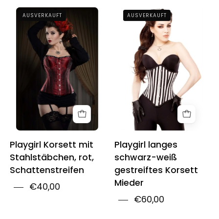
Playgirl
Playgirl
AUSVERKAUFT
AUSVERKAUFT
Steel
Long
Boned
Black
Red
&
Shadow
White
Stripe
Stripe
Corset
Corset
Cincher
Playgirl Korsett mit
Playgirl langes
Stahlstäbchen, rot,
schwarz-weiß
Schattenstreifen
gestreiftes Korsett
Mieder
€40,00
€60,00