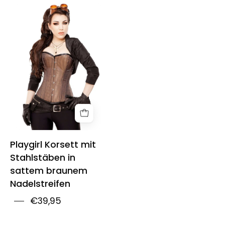
Playgirl
Steel
Boned
Corset
In
Lush
Brown
Shadow
Stripe
Playgirl Korsett mit
Stahlstäben in
sattem braunem
Nadelstreifen
€39,95