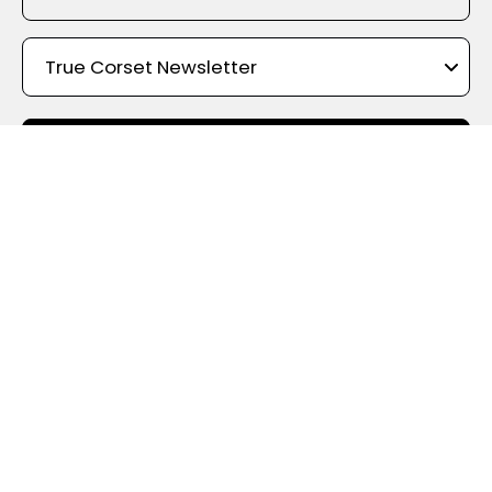
REGISTRIEREN
Nach Farbe einkaufen
True Corset United Kingdom
– die Online-Korsett-Experten –
Mit der größten Auswahl an Stilen, Formen, Materialien und
Designs verfügt True Corset über das größte Korsett-Sortiment
im Vereinigten Königreich. Wir bieten etwas für jeden
Geschmack und jedes Budget, mit schnellem Versand aus